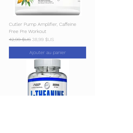
Cutler Pump Amplifier, Caffeine
Free Pre Workout
Prix original
Prix promotionnel
42,99 $US
38,99 $US
Ajouter au panier