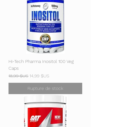
Hi-Tech Pharma Inositol 100 Veg
Caps
Prix original
Prix promotionnel
18,99 $US
14,99 $US
Rupture de stock